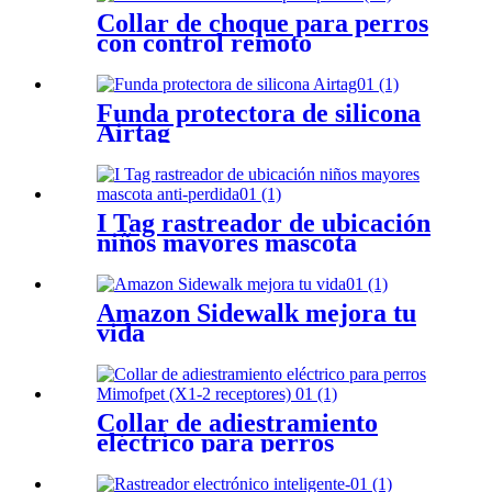
impermeable y recargable
Collar de choque para perros
con pitido, vibración, choque
con control remoto
seguro, luz y modo de bloqueo
de teclado para perros
grandes, medianos y pequeños
Funda protectora de silicona
Airtag
I Tag rastreador de ubicación
niños mayores mascota
antipérdida
Amazon Sidewalk mejora tu
vida
Collar de adiestramiento
eléctrico para perros
Mimofpet (X1-2 receptores)