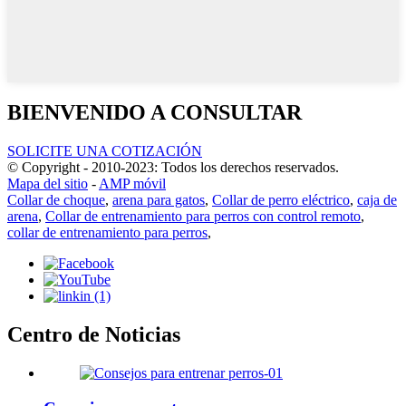
BIENVENIDO A CONSULTAR
SOLICITE UNA COTIZACIÓN
© Copyright - 2010-2023: Todos los derechos reservados.
Mapa del sitio
-
AMP móvil
Collar de choque
,
arena para gatos
,
Collar de perro eléctrico
,
caja de
arena
,
Collar de entrenamiento para perros con control remoto
,
collar de entrenamiento para perros
,
Centro de Noticias