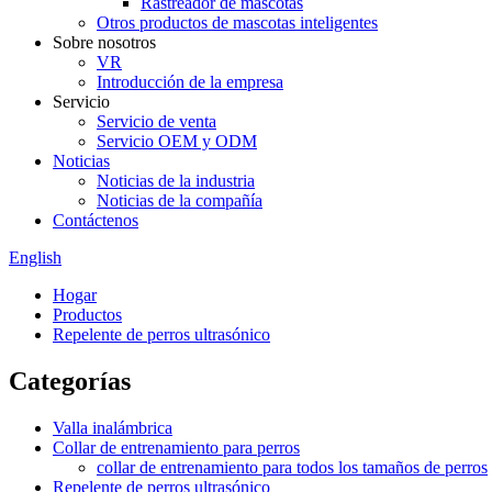
Rastreador de mascotas
Otros productos de mascotas inteligentes
Sobre nosotros
VR
Introducción de la empresa
Servicio
Servicio de venta
Servicio OEM y ODM
Noticias
Noticias de la industria
Noticias de la compañía
Contáctenos
English
Hogar
Productos
Repelente de perros ultrasónico
Categorías
Valla inalámbrica
Collar de entrenamiento para perros
collar de entrenamiento para todos los tamaños de perros
Repelente de perros ultrasónico