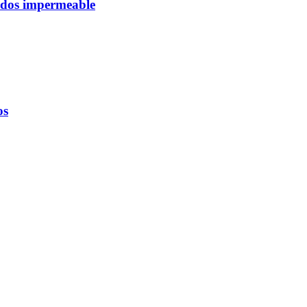
dridos impermeable
os