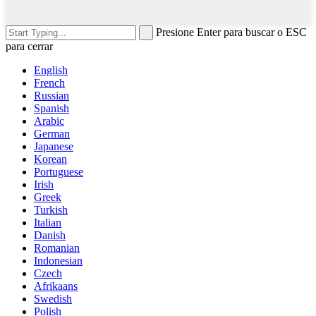
Presione Enter para buscar o ESC
para cerrar
English
French
Russian
Spanish
Arabic
German
Japanese
Korean
Portuguese
Irish
Greek
Turkish
Italian
Danish
Romanian
Indonesian
Czech
Afrikaans
Swedish
Polish